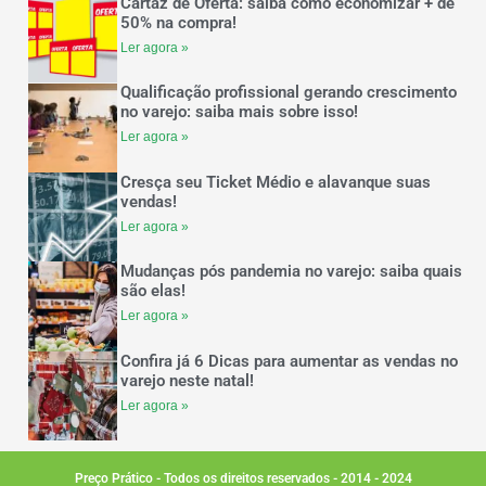
Cartaz de Oferta: saiba como economizar + de
50% na compra!
Ler agora »
Qualificação profissional gerando crescimento
no varejo: saiba mais sobre isso!
Ler agora »
Cresça seu Ticket Médio e alavanque suas
vendas!
Ler agora »
Mudanças pós pandemia no varejo: saiba quais
são elas!
Ler agora »
Confira já 6 Dicas para aumentar as vendas no
varejo neste natal!
Ler agora »
Preço Prático - Todos os direitos reservados - 2014 - 2024