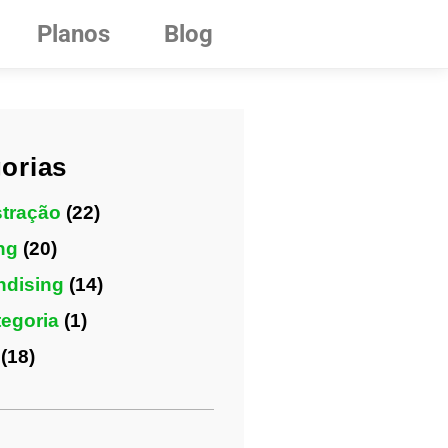
Planos
Blog
orias
tração
(22)
ng
(20)
ndising
(14)
egoria
(1)
(18)