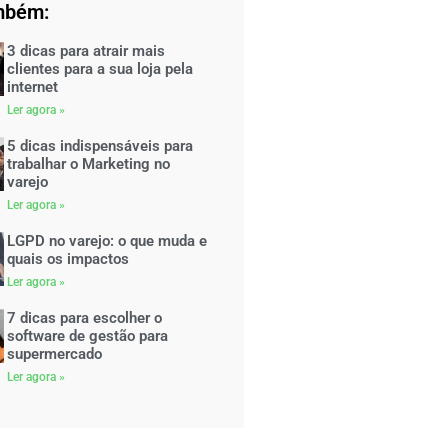
mbém:
3 dicas para atrair mais
clientes para a sua loja pela
internet
Ler agora »
5 dicas indispensáveis para
trabalhar o Marketing no
varejo
Ler agora »
LGPD no varejo: o que muda e
quais os impactos
Ler agora »
7 dicas para escolher o
software de gestão para
supermercado
Ler agora »