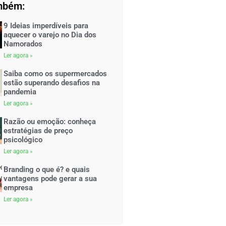
mbém:
9 Ideias imperdíveis para
aquecer o varejo no Dia dos
Namorados
Ler agora »
Saiba como os supermercados
estão superando desafios na
pandemia
Ler agora »
Razão ou emoção: conheça
estratégias de preço
psicológico
Ler agora »
Branding o que é? e quais
vantagens pode gerar a sua
empresa
Ler agora »