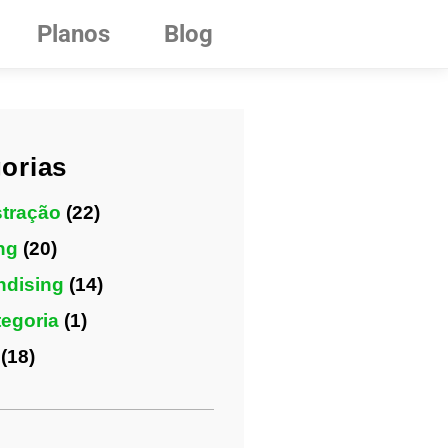
Planos
Blog
orias
tração
(22)
ng
(20)
ndising
(14)
egoria
(1)
(18)